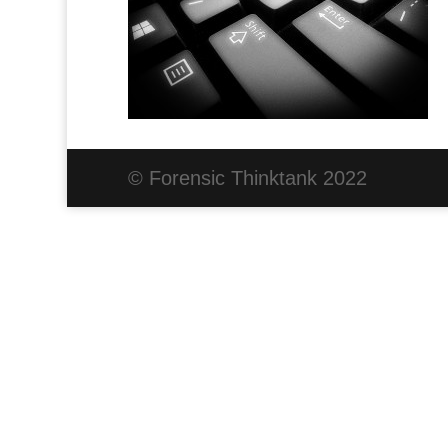
© Forensic Thinktank 2022