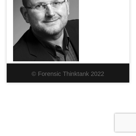
© Forensic Thinktank 2022