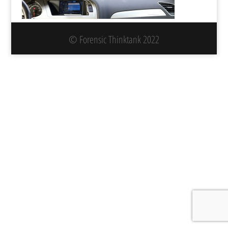
© Forensic Thinktank 2022